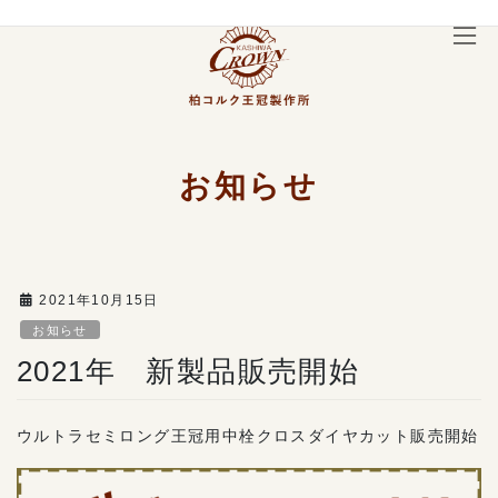
コ
ナ
ン
ビ
テ
ゲ
ン
ー
ツ
シ
へ
ョ
ス
ン
キ
に
お知らせ
ッ
移
プ
動
2021年10月15日
お知らせ
2021年 新製品販売開始
ウルトラセミロング王冠用中栓クロスダイヤカット販売開始